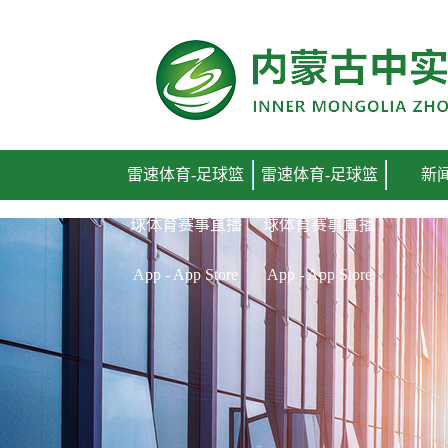
雷速体育-足球篮球体育赛事直播 App - App Store
雷速体育-足球篮
雷速体育-足球篮
新
球体育赛事直播
球体育赛事直播
App - App Store
App - App Store