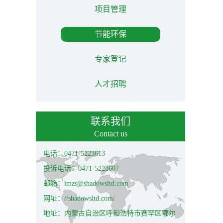
项目管理
节能环保
专家登记
人才招聘
联系我们
Contact us
电话：0471-5223613
投诉电话：0471-5223607
邮箱：imzs@shadowsltd.com
网址：//shadowsltd.com/
地址：内蒙古自治区呼和浩特市赛罕区鄂尔