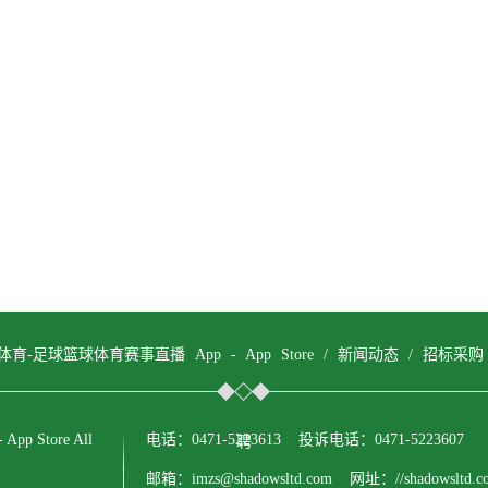
体育-足球篮球体育赛事直播 App - App Store
/
新闻动态
/
招标采购
p Store All
电话：0471-5223613 投诉电话：0471-5223607
聘
邮箱：imzs@shadowsltd.com 网址：//shadowsltd.c