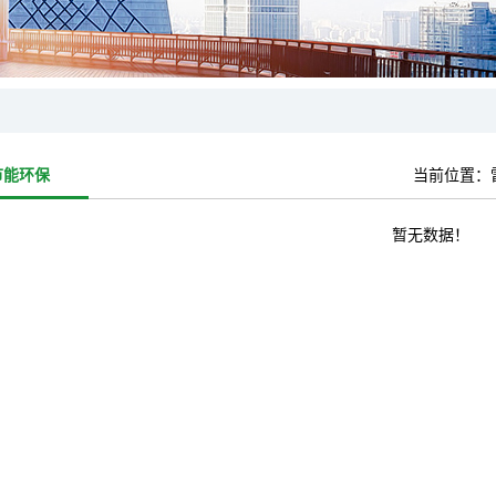
节能环保
当前位置：
暂无数据！