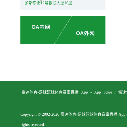
多斯东街12号银联大厦10层
雷速体育-足球篮球体育赛事直播 App - App Store
/
雷速
Copyright © 2002-2026 雷速体育-足球篮球体育赛事直播 App - Ap
rights reserved.