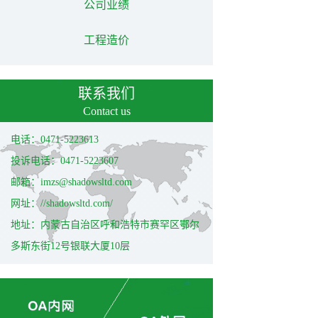
公司业绩
工程造价
联系我们
Contact us
电话：0471-5223613
投诉电话：0471-5223607
邮箱：imzs@shadowsltd.com
网址：//shadowsltd.com/
地址：内蒙古自治区呼和浩特市赛罕区鄂尔
多斯东街12号银联大厦10层