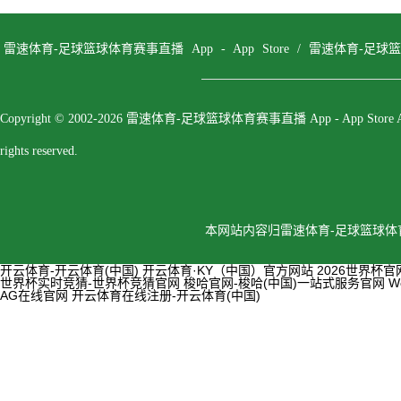
雷速体育-足球篮球体育赛事直播 App - App Store
/
雷速体育-足球篮球
Copyright © 2002-2026 雷速体育-足球篮球体育赛事直播 App - App Store A
rights reserved.
本网站内容归雷速体育-足球篮球体育赛
开云体育-开云体育(中国)
开云体育·KY（中国）官方网站
2026世界杯
世界杯实时竞猜-世界杯竞猜官网
梭哈官网-梭哈(中国)一站式服务官网
W
AG在线官网
开云体育在线注册-开云体育(中国)