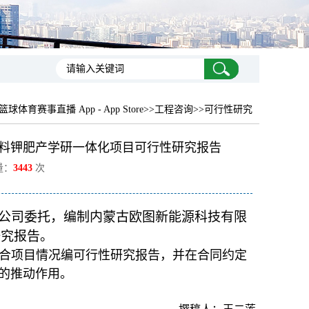
体育赛事直播 App - App Store
>>工程咨询>>可行性研究
肥料钾肥产学研一体化项目可行性研究报告
量：
3443
次
任公司委托，编制内蒙古欧图新能源科技有限
研究报告。
合项目情况编可行性研究报告，并在合同约定
的推动作用。