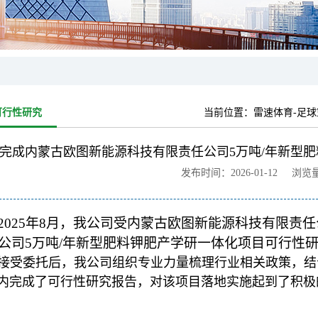
可行性研究
当前位置：
雷速体育-足球篮球
完成内蒙古欧图新能源科技有限责任公司5万吨/年新型
发布时间：2026-01-12 浏览
2025年8月，我公司受内蒙古欧图新能源科技有限责
公司5万吨/年新型肥料钾肥产学研一体化项目可行性
接受委托后，我公司组织专业力量梳理行业相关政策，结
内完成了可行性研究报告，对该项目落地实施起到了积极