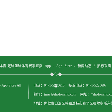
体育-足球篮球体育赛事直播 App - App Store
/
新闻动态
/
招标采购
p Store All
电话：0471-5223613 投诉电话：0471-5223607
聘
邮箱：imzs@shadowsltd.com 网址：//shadowsltd.c
地址：内蒙古自治区呼和浩特市赛罕区鄂尔多斯东街