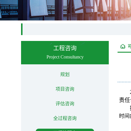
工程咨询
Project Consultancy
规划
项目咨询
责任
评估咨询
时间
全过程咨询