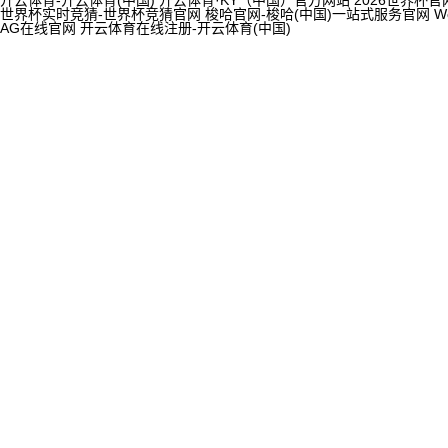
开云体育-开云体育(中国)
开云体育·KY（中国）官方网站
2026世界杯
世界杯实时竞猜-世界杯竞猜官网
梭哈官网-梭哈(中国)一站式服务官网
W
AG在线官网
开云体育在线注册-开云体育(中国)