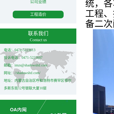
统，各
公司业绩
工程、
工程造价
备二次
联系我们
Contact us
电话：0471-5223613
投诉电话：0471-5223607
邮箱：imzs@shadowsltd.com
网址：//shadowsltd.com/
地址：内蒙古自治区呼和浩特市赛罕区鄂尔
多斯东街12号银联大厦10层