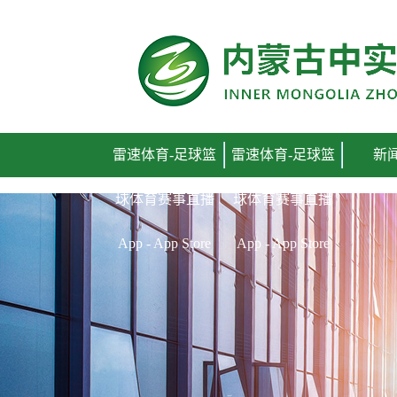
雷速体育-足球篮球体育赛事直播 App - App Store
雷速体育-足球篮
雷速体育-足球篮
新
球体育赛事直播
球体育赛事直播
App - App Store
App - App Store