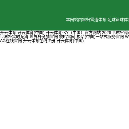
本网站内容归雷速体育-足球篮球体育赛
开云体育-开云体育(中国)
开云体育·KY（中国）官方网站
2026世界杯
世界杯实时竞猜-世界杯竞猜官网
梭哈官网-梭哈(中国)一站式服务官网
W
AG在线官网
开云体育在线注册-开云体育(中国)