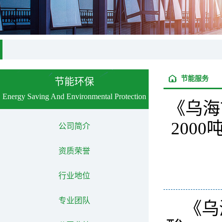
节能服务
节能环保
Energy Saving And Environmental Protection
《乌海
200
公司简介
资质荣誉
行业地位
专业团队
《乌