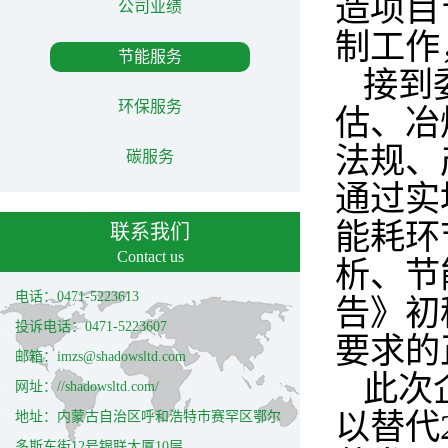
造项目
公司业绩
制工作
节能服务
接到
环保服务
估、冶
法规、
碳服务
通过实
能耗环
联系我们
Contact us
析、节
电话：0471-5223613
告》初
投诉电话：0471-5223607
要求的
邮箱：imzs@shadowsltd.com
此次
网址：//shadowsltd.com/
以替代
地址：内蒙古自治区呼和浩特市赛罕区鄂尔
多斯东街12号银联大厦10层